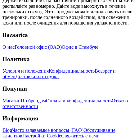
Держите баллончик на расстоянии примерно 20 см от кожи и
распыляйте равномерно. Дайте воде высохнуть в течение
нескольких секунд. Этот продукт можно использовать после
тренировки, после солнечного воздействия, для освежения
кожи или после очищения для повышения увлажненности.
Bazaarica
О нас
Головной офис (ОАЭ)
Офис в Стамбуле
Политика
Условия и положения
Конфиденциальность
Возврат и
обмен
Доставка и отгрузка
Покупки
Магазин
По брендам
Оплата и конфиденциальность
Отказ от
ответственности
Информация
Blog
Часто задаваемые вопросы (FAQ)
Обслуживание
клиентов
Настройки Cookie
Свяжитесь с нами