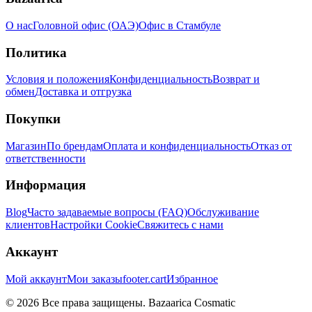
О нас
Головной офис (ОАЭ)
Офис в Стамбуле
Политика
Условия и положения
Конфиденциальность
Возврат и
обмен
Доставка и отгрузка
Покупки
Магазин
По брендам
Оплата и конфиденциальность
Отказ от
ответственности
Информация
Blog
Часто задаваемые вопросы (FAQ)
Обслуживание
клиентов
Настройки Cookie
Свяжитесь с нами
Аккаунт
Мой аккаунт
Мои заказы
footer.cart
Избранное
© 2026 Все права защищены. Bazaarica Cosmatic