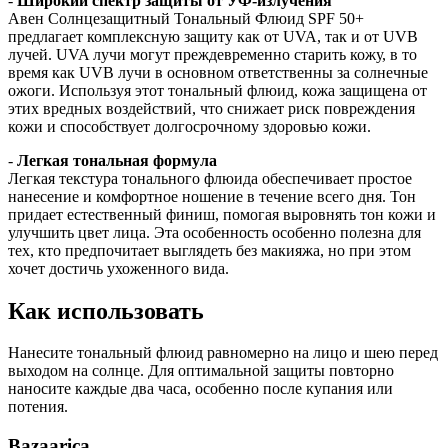
-
Широкий спектр защиты от УФ-излучения
Авен Солнцезащитный Тональный Флюид SPF 50+
предлагает комплексную защиту как от UVA, так и от UVB
лучей. UVA лучи могут преждевременно старить кожу, в то
время как UVB лучи в основном ответственны за солнечные
ожоги. Используя этот тональный флюид, кожа защищена от
этих вредных воздействий, что снижает риск повреждения
кожи и способствует долгосрочному здоровью кожи.
-
Легкая тональная формула
Легкая текстура тонального флюида обеспечивает простое
нанесение и комфортное ношение в течение всего дня. Тон
придает естественный финиш, помогая выровнять тон кожи и
улучшить цвет лица. Эта особенность особенно полезна для
тех, кто предпочитает выглядеть без макияжа, но при этом
хочет достичь ухоженного вида.
Как использовать
Нанесите тональный флюид равномерно на лицо и шею перед
выходом на солнце. Для оптимальной защиты повторно
наносите каждые два часа, особенно после купания или
потения.
Bazaarica