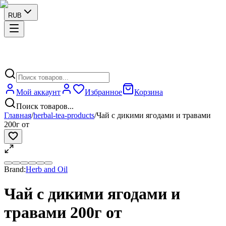
RUB
Мой аккаунт
Избранное
Корзина
Поиск товаров...
Главная
/
herbal-tea-products
/
Чай с дикими ягодами и травами
200г от
Brand:
Herb and Oil
Чай с дикими ягодами и
травами 200г от