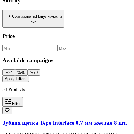
Sort by
Сортировать:
Популярности
Price
Available campaigns
%
24
%
40
%
70
Apply Filters
53
Products
Filter
Зубная щетка Tepe Interface 0,7 мм желтая 8 шт.