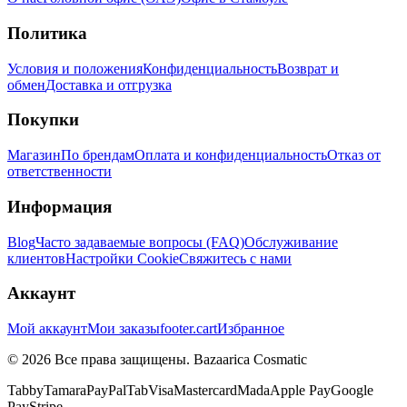
Политика
Условия и положения
Конфиденциальность
Возврат и
обмен
Доставка и отгрузка
Покупки
Магазин
По брендам
Оплата и конфиденциальность
Отказ от
ответственности
Информация
Blog
Часто задаваемые вопросы (FAQ)
Обслуживание
клиентов
Настройки Cookie
Свяжитесь с нами
Аккаунт
Мой аккаунт
Мои заказы
footer.cart
Избранное
© 2026 Все права защищены. Bazaarica Cosmatic
Tabby
Tamara
PayPal
Tab
Visa
Mastercard
Mada
Apple Pay
Google
Pay
Stripe