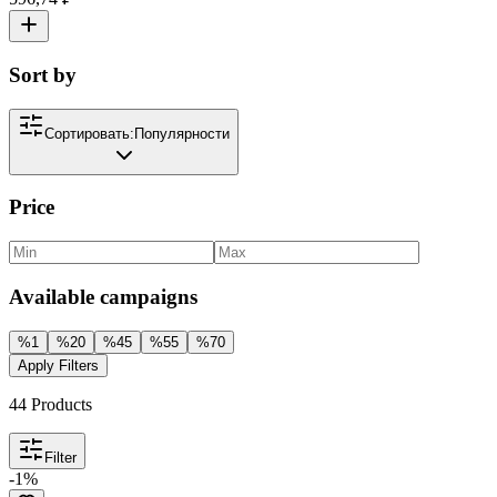
Sort by
Сортировать:
Популярности
Price
Available campaigns
%
1
%
20
%
45
%
55
%
70
Apply Filters
44
Products
Filter
-
1
%