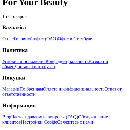
For Your Beauty
157
Товаров
Bazaarica
О нас
Головной офис (ОАЭ)
Офис в Стамбуле
Политика
Условия и положения
Конфиденциальность
Возврат и
обмен
Доставка и отгрузка
Покупки
Магазин
По брендам
Оплата и конфиденциальность
Отказ от
ответственности
Информация
Blog
Часто задаваемые вопросы (FAQ)
Обслуживание
клиентов
Настройки Cookie
Свяжитесь с нами