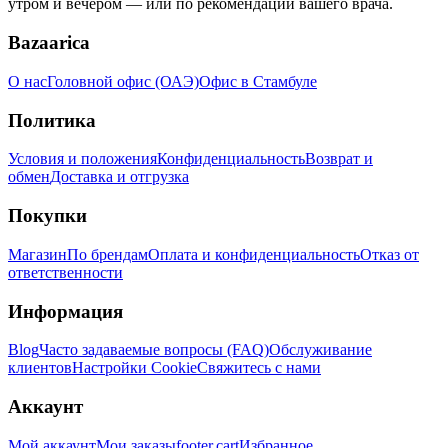
утром и вечером — или по рекомендации вашего врача.
Bazaarica
О нас
Головной офис (ОАЭ)
Офис в Стамбуле
Политика
Условия и положения
Конфиденциальность
Возврат и
обмен
Доставка и отгрузка
Покупки
Магазин
По брендам
Оплата и конфиденциальность
Отказ от
ответственности
Информация
Blog
Часто задаваемые вопросы (FAQ)
Обслуживание
клиентов
Настройки Cookie
Свяжитесь с нами
Аккаунт
Мой аккаунт
Мои заказы
footer.cart
Избранное