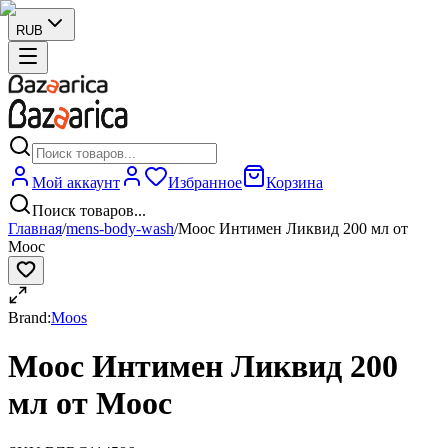
RUB
Мой аккаунт
Избранное
Корзина
Поиск товаров...
Главная
/
mens-body-wash
/
Моос Интимен Ликвид 200 мл от
Моос
Brand:
Moos
Моос Интимен Ликвид 200
мл от Моос