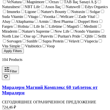
VeNatura
Magnimore
Orzax
TAB İlaç Sanayi A.Ş
Naturalnest
NBT Life
Assos İlaç
Natuwell
Edys Organics
Imuneks
Ligone
Nature's Bounty
Nutraxin
Solgar
Suda Vitamin
Vitago
Voonka
Wellcare
Zade Vital
Abay
Altapharma
Armin
Best Pharma
Doppel Herz
Fargen
Holista
Life In
Lifetime
Magni5
Mediniti
Miraderm
Nature's Supreme
New Life
Nondo Vitamins
North Line
One up
Purevits
Puritan's Pride
Qlife
Selfit
Sorvagen
Sunlife
Supra Protein
Velavit
Viapecia
Vita Simple
Vitabiotics
Voop
Apply Filters
104
Products
Filter
Мирадерм Магний Комплекс 60 таблеток от
Мирадерм
СЕГОДНЯШНЕЕ ОГРАНИЧЕННОЕ ПРЕДЛОЖЕНИЕ
724,46 ₽