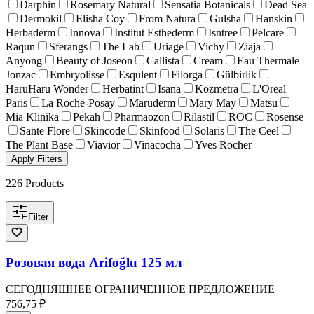
Darphin
Rosemary Natural
Sensatia Botanicals
Dead Sea
Dermokil
Elisha Coy
From Natura
Gulsha
Hanskin
Herbaderm
Innova
Institut Esthederm
Isntree
Pelcare
Raqun
Sferangs
The Lab
Uriage
Vichy
Ziaja
Anyong
Beauty of Joseon
Callista
Cream
Eau Thermale
Jonzac
Embryolisse
Esqulent
Filorga
Gülbirlik
HaruHaru Wonder
Herbatint
Isana
Kozmetra
L'Oreal
Paris
La Roche-Posay
Maruderm
Mary May
Matsu
Mia Klinika
Pekah
Pharmaozon
Rilastil
ROC
Rosense
Sante Flore
Skincode
Skinfood
Solaris
The Ceel
The Plant Base
Viavior
Vinacocha
Yves Rocher
Apply Filters
226
Products
Filter
Розовая вода Arifoğlu 125 мл
СЕГОДНЯШНЕЕ ОГРАНИЧЕННОЕ ПРЕДЛОЖЕНИЕ
756,75 ₽