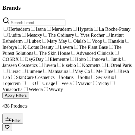
Brands
Herbaderm
Isana
Maruderm
Hypatia
La Roche-Posay
Ludita
Mesoxy
The Ordinary
Yves Rocher
Institut
Esthederm
Lubex
Mary May
Olalab
Voop
Hanskin
Inebrya
K-Lotus Beauty
Lavera
The Plant Base
The
Purest Solutions
The Skin House
Advanced Clinicals
COSRX
Day2Day
Elementre
Hoito
Innova
Iunik
Janssen Cosmetics
Juvera
k-sebio
Kozmetra
L'Oreal Paris
Lierac
Lumene
Mamaaura
May Co
Me Time
Resh
Lab
SkinCare Cosmetics
Solaris
Soltis
SwissBio
Topicrem
TTO
Uriage
Veela
Viavior
Vichy
Vinacocha
Weleda
Wiwify
Apply Filters
438
Products
Filter