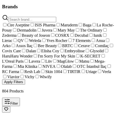
Brands
Cire Aseptine
ISIS Pharma
Maruderm
Baga
La Roche-
Posay
Dermadolin
Juvera
Mary May
The Ordinary
Zederma
Beauty of Joseon
COSRX
Decubal
Iunik
Lierac
QV
Weleda
Yves Rocher
7 Elements
Anua
Arko
Assos İlaç
Bee Beauty
BRTC
Cerave
Comilaç
Covix Care
Dalan
Elisha Coy
Embryolisse
Glysolid
HaruHaru Wonder
I'm Sorry For My Skin
K-SECRET
L'Oreal Paris
Lavera
Liiv
MagGlow
Matsu
Mega-
Farma
Mia Klinika
NIVEA
Olalab
OTC İstanbul İlaç
RC Farma
Resh Lab
Skin 1004
TIRTIR
Uriage
Veela
Viavior
Vichy
Wiwify
Apply Filters
804
Products
Filter