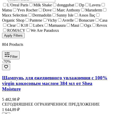
L'Oreal Paris
Milk Shake
donggubat
Dp
Lavera
Matsu
Yves Rocher
Dove
Marc Anthony
Maruderm
Maxx Selection
Dermadolin
Sunny Isle
Assos İlaç
Organic Shop
Pantene
Vichy
Avrelle
Bonacure
Casa
Clear
K18
Lubex
Mamaaura
Maui
Ogx
Revox
ROMACY
We Are Paradoxx
Apply Filters
804
Products
Filter
-
70
%
Шампунь для ежедневного увлажнения с 100%
virgin кокосовым маслом 384 мл от Shea
Moisture
5 482,98 ₽
СЕГОДНЯШНЕЕ ОГРАНИЧЕННОЕ ПРЕДЛОЖЕНИЕ
1 644,89 ₽