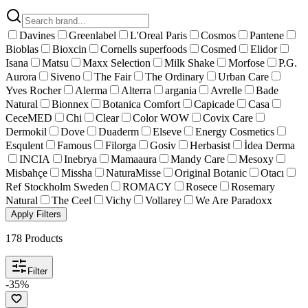
Davines
Greenlabel
L'Oreal Paris
Cosmos
Pantene
Bioblas
Bioxcin
Cornells superfoods
Cosmed
Elidor
Isana
Matsu
Maxx Selection
Milk Shake
Morfose
P.G.
Aurora
Siveno
The Fair
The Ordinary
Urban Care
Yves Rocher
Alerma
Alterra
argania
Avrelle
Bade
Natural
Bionnex
Botanica Comfort
Capicade
Casa
CeceMED
Chi
Clear
Color WOW
Covix Care
Dermokil
Dove
Duaderm
Elseve
Energy Cosmetics
Esqulent
Famous
Filorga
Gosiv
Herbasist
İdea Derma
INCIA
Inebrya
Mamaaura
Mandy Care
Mesoxy
Misbahçe
Missha
NaturaMisse
Original Botanic
Otacı
Ref Stockholm Sweden
ROMACY
Rosece
Rosemary
Natural
The Ceel
Vichy
Vollarey
We Are Paradoxx
Apply Filters
178
Products
Filter
-
35
%