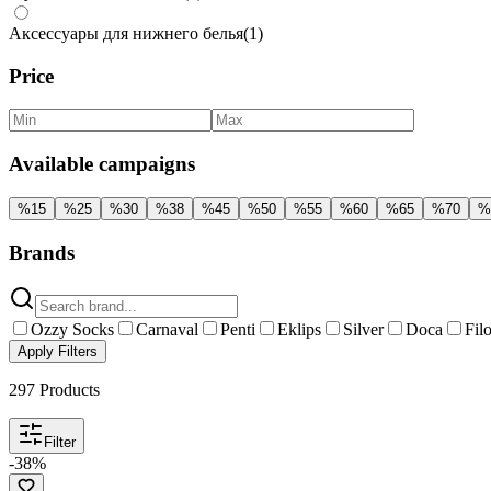
Аксессуары для нижнего белья
(
1
)
Price
Available campaigns
%
15
%
25
%
30
%
38
%
45
%
50
%
55
%
60
%
65
%
70
%
Brands
Ozzy Socks
Carnaval
Penti
Eklips
Silver
Doca
Fil
Apply Filters
297
Products
Filter
-
38
%