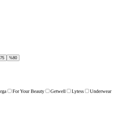
75
%
80
orga
For Your Beauty
Getwell
Lytess
Underwear