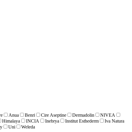
re
Anua
Benri
Cire Aseptine
Dermadolin
NIVEA
Himalaya
INCIA
Inebrya
Institut Esthederm
Iva Natura
ry
Uni
Weleda