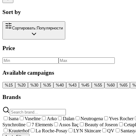
Sort by
Сортировать:
Популярности
Price
Available campaigns
%
15
%
20
%
30
%
35
%
40
%
43
%
45
%
55
%
60
%
65
%
Brands
Isana
Vaseline
Arko
Dalan
Neutrogena
Yves Rocher
Synchroline
7 Elements
Assos İlaç
Beauty of Joseon
Cetaph
Krauterhof
La Roche-Posay
LYN Skincare
QV
Santasy