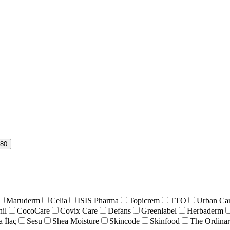
80
Maruderm
Celia
ISIS Pharma
Topicrem
TTO
Urban Ca
il
CocoCare
Covix Care
Defans
Greenlabel
Herbaderm
a İlaç
Sesu
Shea Moisture
Skincode
Skinfood
The Ordina