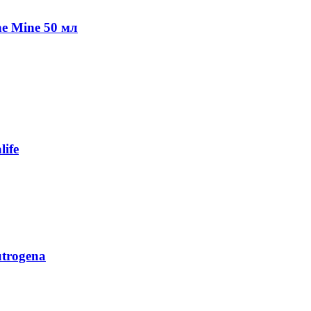
e Mine 50 мл
life
trogena