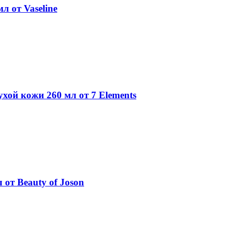
л от Vaseline
хой кожи 260 мл от 7 Elements
 от Beauty of Joson