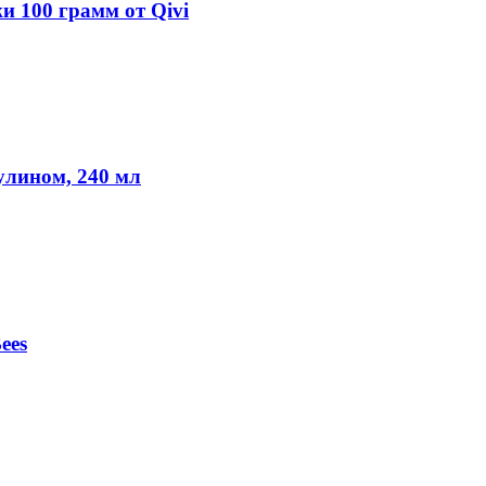
и 100 грамм от Qivi
улином, 240 мл
ees