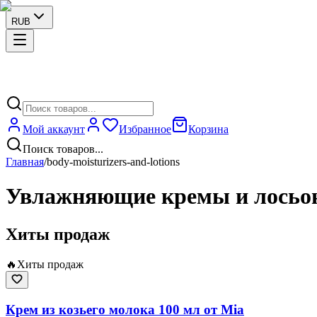
RUB
Мой аккаунт
Избранное
Корзина
Поиск товаров...
Главная
/
body-moisturizers-and-lotions
Увлажняющие кремы и лосьон
Хиты продаж
🔥
Хиты продаж
Крем из козьего молока 100 мл от Mia