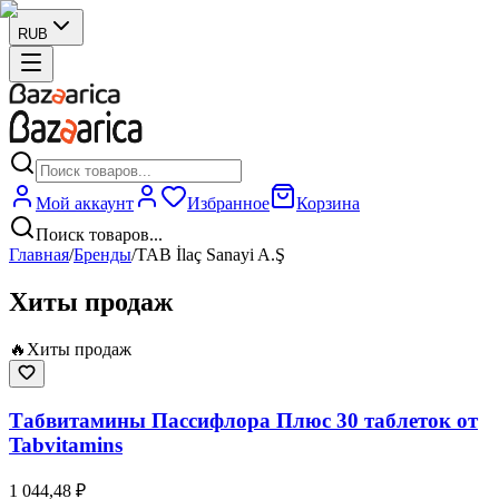
RUB
Мой аккаунт
Избранное
Корзина
Поиск товаров...
Главная
/
Бренды
/
TAB İlaç Sanayi A.Ş
Хиты продаж
🔥
Хиты продаж
Табвитамины Пассифлора Плюс 30 таблеток от
Tabvitamins
1 044,48 ₽