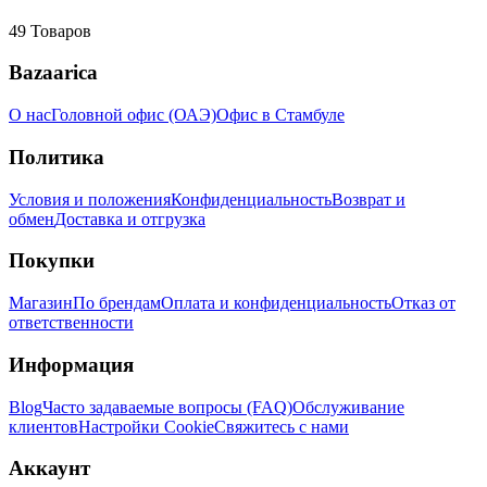
49
Товаров
Bazaarica
О нас
Головной офис (ОАЭ)
Офис в Стамбуле
Политика
Условия и положения
Конфиденциальность
Возврат и
обмен
Доставка и отгрузка
Покупки
Магазин
По брендам
Оплата и конфиденциальность
Отказ от
ответственности
Информация
Blog
Часто задаваемые вопросы (FAQ)
Обслуживание
клиентов
Настройки Cookie
Свяжитесь с нами
Аккаунт