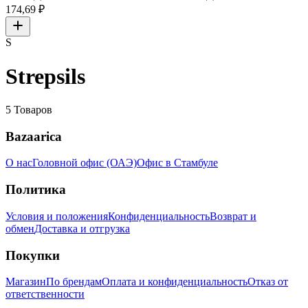
174,69 ₽
S
Strepsils
5
Товаров
Bazaarica
О нас
Головной офис (ОАЭ)
Офис в Стамбуле
Политика
Условия и положения
Конфиденциальность
Возврат и
обмен
Доставка и отгрузка
Покупки
Магазин
По брендам
Оплата и конфиденциальность
Отказ от
ответственности