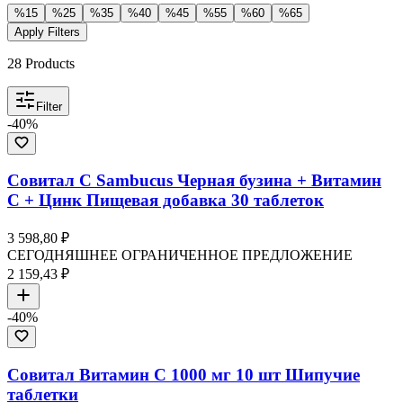
%
15
%
25
%
35
%
40
%
45
%
55
%
60
%
65
Apply Filters
28
Products
Filter
-
40
%
Совитал С Sambucus Черная бузина + Витамин
C + Цинк Пищевая добавка 30 таблеток
3 598,80 ₽
СЕГОДНЯШНЕЕ ОГРАНИЧЕННОЕ ПРЕДЛОЖЕНИЕ
2 159,43 ₽
-
40
%
Совитал Витамин C 1000 мг 10 шт Шипучие
таблетки