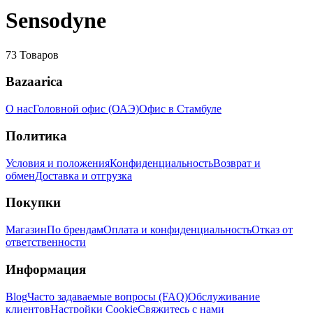
Sensodyne
73
Товаров
Bazaarica
О нас
Головной офис (ОАЭ)
Офис в Стамбуле
Политика
Условия и положения
Конфиденциальность
Возврат и
обмен
Доставка и отгрузка
Покупки
Магазин
По брендам
Оплата и конфиденциальность
Отказ от
ответственности
Информация
Blog
Часто задаваемые вопросы (FAQ)
Обслуживание
клиентов
Настройки Cookie
Свяжитесь с нами