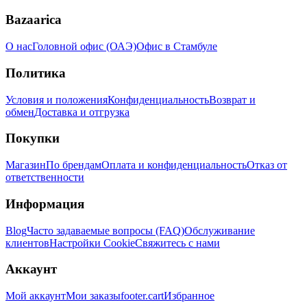
Bazaarica
О нас
Головной офис (ОАЭ)
Офис в Стамбуле
Политика
Условия и положения
Конфиденциальность
Возврат и
обмен
Доставка и отгрузка
Покупки
Магазин
По брендам
Оплата и конфиденциальность
Отказ от
ответственности
Информация
Blog
Часто задаваемые вопросы (FAQ)
Обслуживание
клиентов
Настройки Cookie
Свяжитесь с нами
Аккаунт
Мой аккаунт
Мои заказы
footer.cart
Избранное