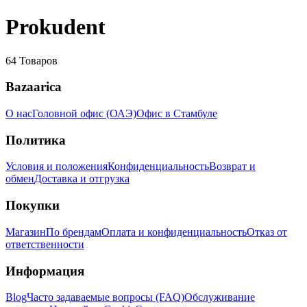
Prokudent
64
Товаров
Bazaarica
О нас
Головной офис (ОАЭ)
Офис в Стамбуле
Политика
Условия и положения
Конфиденциальность
Возврат и
обмен
Доставка и отгрузка
Покупки
Магазин
По брендам
Оплата и конфиденциальность
Отказ от
ответственности
Информация
Blog
Часто задаваемые вопросы (FAQ)
Обслуживание