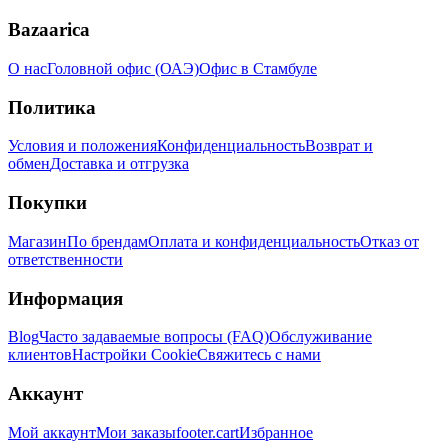
Bazaarica
О нас
Головной офис (ОАЭ)
Офис в Стамбуле
Политика
Условия и положения
Конфиденциальность
Возврат и
обмен
Доставка и отгрузка
Покупки
Магазин
По брендам
Оплата и конфиденциальность
Отказ от
ответственности
Информация
Blog
Часто задаваемые вопросы (FAQ)
Обслуживание
клиентов
Настройки Cookie
Свяжитесь с нами
Аккаунт
Мой аккаунт
Мои заказы
footer.cart
Избранное