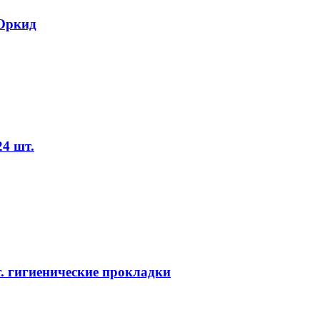
 Оркид
4 шт.
. гигиенические прокладки