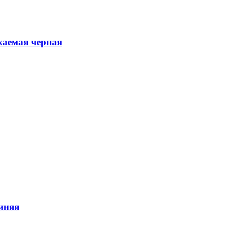
жаемая черная
синяя