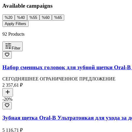
Available campaigns
%
20
%
40
%
55
%
60
%
65
Apply Filters
92
Products
Filter
Набор сменных головок для зубной щетки Oral-B Se
СЕГОДНЯШНЕЕ ОГРАНИЧЕННОЕ ПРЕДЛОЖЕНИЕ
2 357,61 ₽
-
20
%
Зубная щетка Oral-B Ультратонкая для ухода за 
5 116,71 ₽