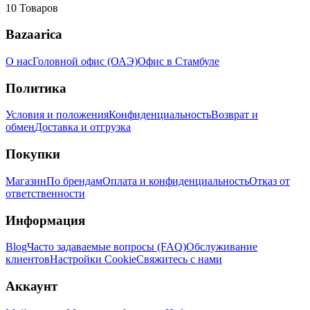
10
Товаров
Bazaarica
О нас
Головной офис (ОАЭ)
Офис в Стамбуле
Политика
Условия и положения
Конфиденциальность
Возврат и
обмен
Доставка и отгрузка
Покупки
Магазин
По брендам
Оплата и конфиденциальность
Отказ от
ответственности
Информация
Blog
Часто задаваемые вопросы (FAQ)
Обслуживание
клиентов
Настройки Cookie
Свяжитесь с нами
Аккаунт