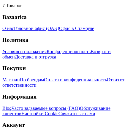
7
Товаров
Bazaarica
О нас
Головной офис (ОАЭ)
Офис в Стамбуле
Политика
Условия и положения
Конфиденциальность
Возврат и
обмен
Доставка и отгрузка
Покупки
Магазин
По брендам
Оплата и конфиденциальность
Отказ от
ответственности
Информация
Blog
Часто задаваемые вопросы (FAQ)
Обслуживание
клиентов
Настройки Cookie
Свяжитесь с нами
Аккаунт