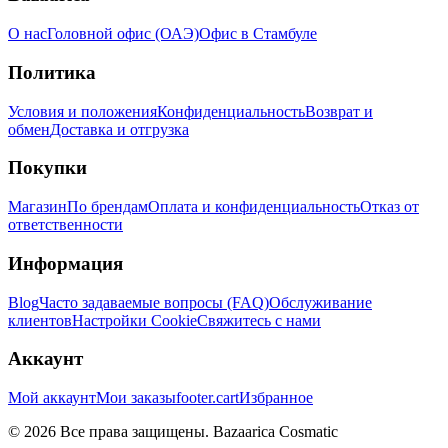
О нас
Головной офис (ОАЭ)
Офис в Стамбуле
Политика
Условия и положения
Конфиденциальность
Возврат и
обмен
Доставка и отгрузка
Покупки
Магазин
По брендам
Оплата и конфиденциальность
Отказ от
ответственности
Информация
Blog
Часто задаваемые вопросы (FAQ)
Обслуживание
клиентов
Настройки Cookie
Свяжитесь с нами
Аккаунт
Мой аккаунт
Мои заказы
footer.cart
Избранное
© 2026 Все права защищены. Bazaarica Cosmatic