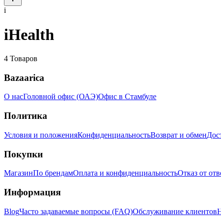
i
iHealth
4
Товаров
Bazaarica
О нас
Головной офис (ОАЭ)
Офис в Стамбуле
Политика
Условия и положения
Конфиденциальность
Возврат и обмен
Дос
Покупки
Магазин
По брендам
Оплата и конфиденциальность
Отказ от от
Информация
Blog
Часто задаваемые вопросы (FAQ)
Обслуживание клиентов
Н