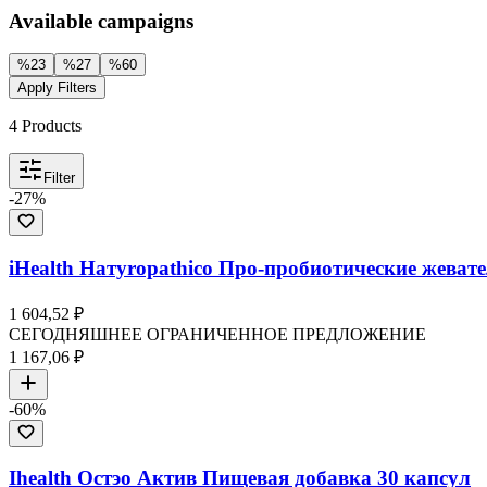
Available campaigns
%
23
%
27
%
60
Apply Filters
4
Products
Filter
-
27
%
iHealth Натуropathico Про-пробиотические жеват
1 604,52 ₽
СЕГОДНЯШНЕЕ ОГРАНИЧЕННОЕ ПРЕДЛОЖЕНИЕ
1 167,06 ₽
-
60
%
Ihealth Остэо Актив Пищевая добавка 30 капсул