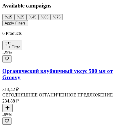
Available campaigns
%
15
%
25
%
45
%
65
%
75
Apply Filters
6
Products
Filter
-
25
%
Органический клубничный уксус 500 мл от
Groovy
313,42 ₽
СЕГОДНЯШНЕЕ ОГРАНИЧЕННОЕ ПРЕДЛОЖЕНИЕ
234,88 ₽
-
65
%