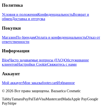
Политика
Условия и положения
Конфиденциальность
Возврат и
обмен
Доставка и отгрузка
Покупки
Магазин
По брендам
Оплата и конфиденциальность
Отказ от
ответственности
Информация
Blog
Часто задаваемые вопросы (FAQ)
Обслуживание
клиентов
Настройки Cookie
Свяжитесь с нами
Аккаунт
Мой аккаунт
Мои заказы
footer.cart
Избранное
© 2026 Все права защищены. Bazaarica Cosmatic
Tabby
Tamara
PayPal
Tab
Visa
Mastercard
Mada
Apple Pay
Google
Pay
Stripe