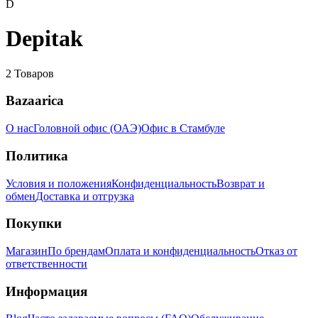
D
Depitak
2
Товаров
Bazaarica
О нас
Головной офис (ОАЭ)
Офис в Стамбуле
Политика
Условия и положения
Конфиденциальность
Возврат и
обмен
Доставка и отгрузка
Покупки
Магазин
По брендам
Оплата и конфиденциальность
Отказ от
ответственности
Информация