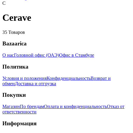
C
Cerave
35
Товаров
Bazaarica
О нас
Головной офис (ОАЭ)
Офис в Стамбуле
Политика
Условия и положения
Конфиденциальность
Возврат и
обмен
Доставка и отгрузка
Покупки
Магазин
По брендам
Оплата и конфиденциальность
Отказ от
ответственности
Информация