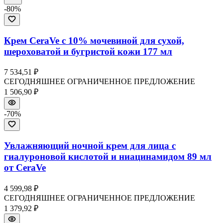
-
80
%
Крем CeraVe с 10% мочевиной для сухой,
шероховатой и бугристой кожи 177 мл
7 534,51 ₽
СЕГОДНЯШНЕЕ ОГРАНИЧЕННОЕ ПРЕДЛОЖЕНИЕ
1 506,90 ₽
-
70
%
Увлажняющий ночной крем для лица с
гиалуроновой кислотой и ниацинамидом 89 мл
от CeraVe
4 599,98 ₽
СЕГОДНЯШНЕЕ ОГРАНИЧЕННОЕ ПРЕДЛОЖЕНИЕ
1 379,92 ₽