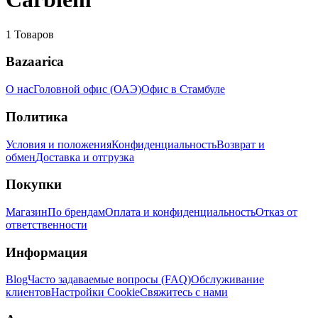
1
Товаров
Bazaarica
О нас
Головной офис (ОАЭ)
Офис в Стамбуле
Политика
Условия и положения
Конфиденциальность
Возврат и
обмен
Доставка и отгрузка
Покупки
Магазин
По брендам
Оплата и конфиденциальность
Отказ от
ответственности
Информация
Blog
Часто задаваемые вопросы (FAQ)
Обслуживание
клиентов
Настройки Cookie
Свяжитесь с нами