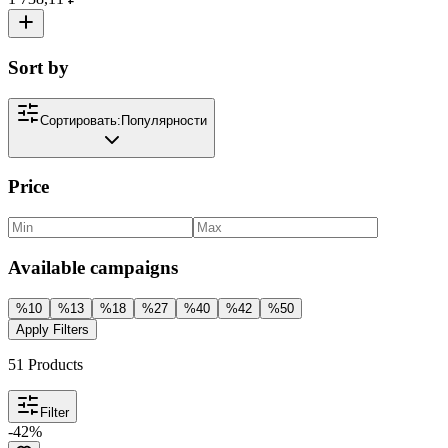
Sort by
Сортировать:
Популярности
Price
Available campaigns
%
10
%
13
%
18
%
27
%
40
%
42
%
50
Apply Filters
51
Products
Filter
-
42
%