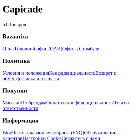
Capicade
51
Товаров
Bazaarica
О нас
Головной офис (ОАЭ)
Офис в Стамбуле
Политика
Условия и положения
Конфиденциальность
Возврат и
обмен
Доставка и отгрузка
Покупки
Магазин
По брендам
Оплата и конфиденциальность
Отказ от
ответственности
Информация
Blog
Часто задаваемые вопросы (FAQ)
Обслуживание
клиентов
Настройки Cookie
Свяжитесь с нами