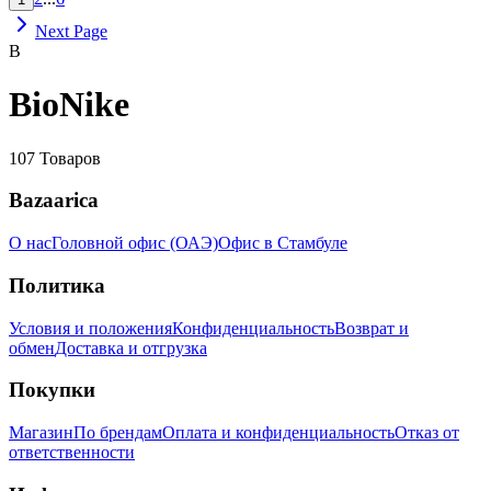
Next Page
B
BioNike
107
Товаров
Bazaarica
О нас
Головной офис (ОАЭ)
Офис в Стамбуле
Политика
Условия и положения
Конфиденциальность
Возврат и
обмен
Доставка и отгрузка
Покупки
Магазин
По брендам
Оплата и конфиденциальность
Отказ от
ответственности