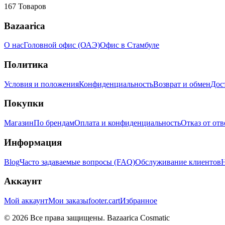
167
Товаров
Bazaarica
О нас
Головной офис (ОАЭ)
Офис в Стамбуле
Политика
Условия и положения
Конфиденциальность
Возврат и обмен
Дос
Покупки
Магазин
По брендам
Оплата и конфиденциальность
Отказ от от
Информация
Blog
Часто задаваемые вопросы (FAQ)
Обслуживание клиентов
Н
Аккаунт
Мой аккаунт
Мои заказы
footer.cart
Избранное
© 2026 Все права защищены. Bazaarica Cosmatic