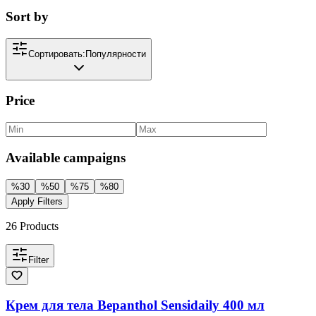
Sort by
Сортировать:
Популярности
Price
Available campaigns
%
30
%
50
%
75
%
80
Apply Filters
26
Products
Filter
Крем для тела Bepanthol Sensidaily 400 мл