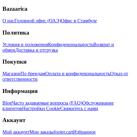
Bazaarica
О нас
Головной офис (ОАЭ)
Офис в Стамбуле
Политика
Условия и положения
Конфиденциальность
Возврат и
обмен
Доставка и отгрузка
Покупки
Магазин
По брендам
Оплата и конфиденциальность
Отказ от
ответственности
Информация
Blog
Часто задаваемые вопросы (FAQ)
Обслуживание
клиентов
Настройки Cookie
Свяжитесь с нами
Аккаунт
Мой аккаунт
Мои заказы
footer.cart
Избранное